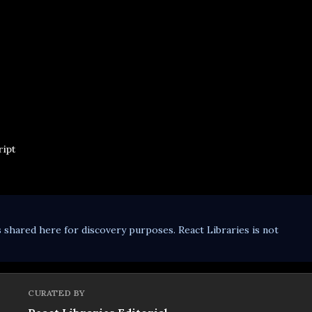
ript
s shared here for discovery purposes. React Libraries is not
CURATED BY