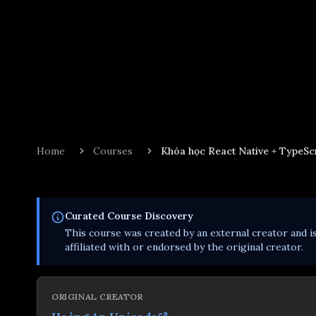
Home
Courses
Khóa học React Native + TypeSc
Curated
Course
Discovery
This
course
was created by an external creator and i
affiliated with or endorsed by the original creator.
ORIGINAL CREATOR